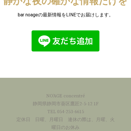
静かな夜の確かな情報だけを
bar noageの最新情報をLINEでお届けします。
NO’AGE concentré
静岡県静岡市葵区鷹匠2-5-12 1F
TEL 054-253-6615
定休日 日曜、月曜日 連休の際は、月曜、火
曜日のお休み