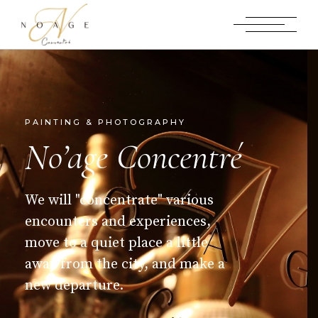
PAINTING & PHOTOGRAPHY
No’age Concentré
We will "concentrate" various
encounters and experiences,
move to a quiet place a little
away from the city, and make a
new departure.